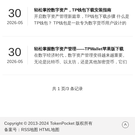
效的管理平台。无论您是新手还是资深投资者，TP
30
轻松掌控数字资产，TP钱包下载安装指南
钱包App都能满足您的需求。 简单易用的界面设计
开启数字资产管理新篇章，TP钱包下载步骤 什么是
TP钱包App的界面设计非常注重用户体验。从首页
2026-05
TP钱包？ TP钱包是一款专为数字货币用户设计的
的一目了然的资产展示，到各类交易操作的一键触
钱包应用，它不仅能够安全地存储您的加密货币，
发，所有功能都被精心设计，使得用户可以轻松上
还能让您轻松管理和交易多种数字资产。TP钱包提
手。无论是在手机上还是在平板设备上，TP钱包
供了丰富的功能，如多币种支持、安全的私钥管
App都能保持一致的操作体验，这为用
30
轻松掌握数字资产管理——TPWallet苹果版下载
理、区块链实时监控等，是数字货币交易者的得力
在数字经济时代，数字资产管理变得越来越重要。
助手。 TP钱包的主要特点 多币种支持：TP钱包支
2026-05
无论是比特币、以太坊，还是其他加密货币，它们
持多种加密货币，包括比特币（BTC）、以太坊
已经成为现代人生活中不可忽视的重要部分。而
（ETH）、莱特币（LTC）等，您可以在同一个平
TPWallet作为一款专业的数字钱包应用，以其高
台上管理所有的数字资产。安全性高：TP钱包采用
效、安全、易用的特点，迅速赢得了用户的青睐。
多重加密技术，确保您的私钥和账户信息的
如何在苹果设备上下载TPWallet呢？本部分将详细
共 1 页/3 条记录
介绍TPWallet苹果版的下载方法及其主要特点。
一、TPWallet苹果版下载方法 1.通过AppStore下载
打开设备上的AppStore。在搜索栏中输
入“TPWallet”。找到TPWallet应用，点击下载按钮
Copyright
© 2013-2024 TokenPocket 版权所有
备案号：
RSS地图
HTML地图